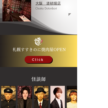
大阪 道頓堀店
Osaka Dotonbori
札幌すすきのに焼肉屋OPEN
Click
怪談師