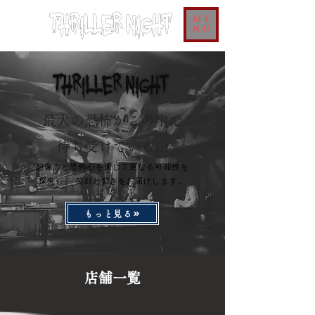
ME
NU
最大の恐怖がこの中で
待ち受けている…
想像力と恐怖心を通じて更なる可能性を
探究し、 笑顔と驚きをお届けします。
もっと見る
​店舗一覧