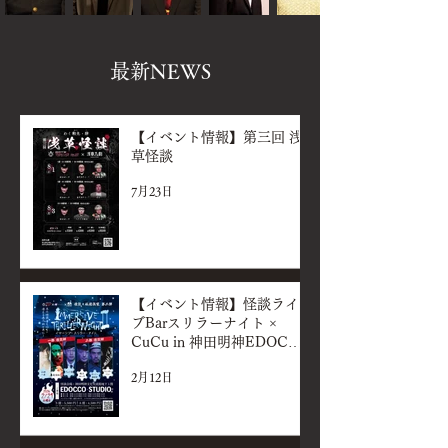
​最新NEWS
【イベント情報】第三回 浅
草怪談
7月23日
【イベント情報】怪談ライ
ブBarスリラーナイト ×
CuCu in 神田明神EDOCCO
STUDIO『Immersive
2月12日
Thriller Night vol.2』