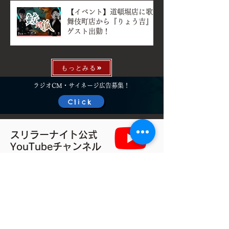
【イベント】道頓堀店に歌
舞伎町店から『りょう吉』
ゲスト出勤！
2025年8月25日
もっとみる
ラジオCM・サイネージ広告募集！
Click
スリラーナイト公式
​YouTubeチャンネル
スリラーナイトchは怪談を中心にお届けする、
恐怖エンタメチャンネルです。
所属の怪談師はもちろん特別ゲストを招き、
毎年行われる
「百物語」は当チャンネルの一大イベントです
他にも定期的に行われる長時間の怪談配信や、