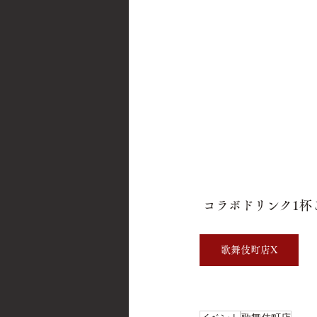
 コラボドリンク1
歌舞伎町店X