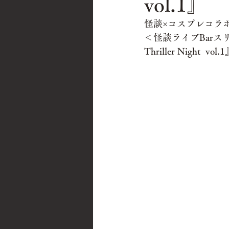
vol.1』
怪談×コスプレ
コラ
＜怪談ライブBarスリラー
Thriller Night