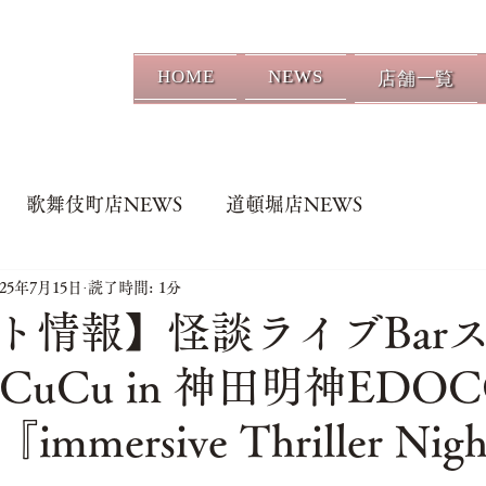
HOME
NEWS
店舗一覧
歌舞伎町店NEWS
道頓堀店NEWS
025年7月15日
読了時間: 1分
ト情報】怪談ライブBar
 CuCu in 神田明神EDO
mmersive Thriller Nigh