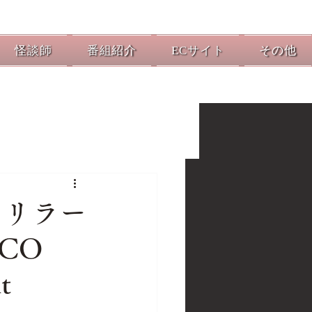
怪談師
番組紹介
ECサイト
その他
スリラー
CCO
t