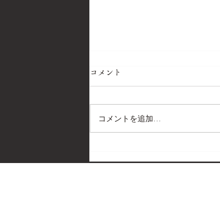
コメント
コメントを追加…
【イベント】道頓堀店に歌舞
伎町店から『りょう吉』ゲス
ト出勤！
−TOPへ戻る