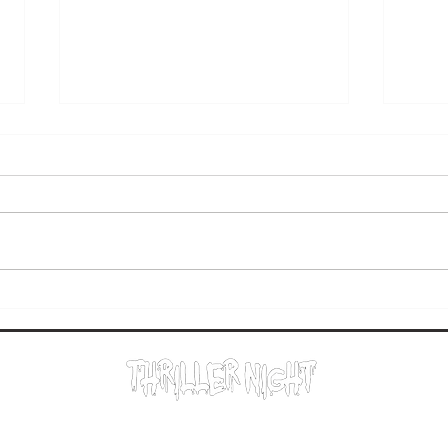
道頓堀店にてハロウィンイベ
公開
ント開催！
系怪
−各種SNS
​−店舗一覧