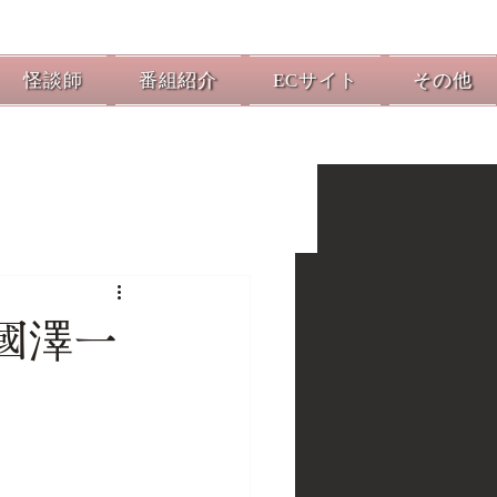
怪談師
番組紹介
ECサイト
その他
國澤一