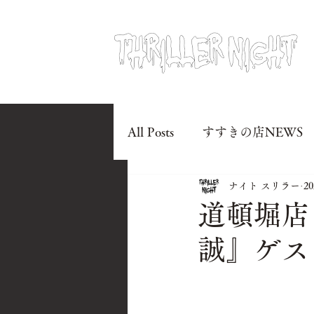
All Posts
すすきの店NEWS
ナイト スリラー
2
道頓堀店
誠』ゲス